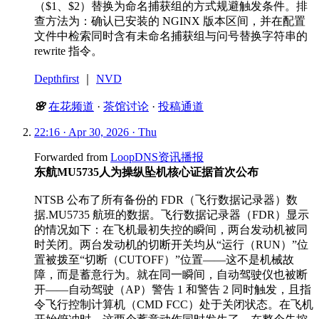
（$1、$2）替换为命名捕获组的方式规避触发条件。排
查方法为：确认已安装的 NGINX 版本区间，并在配置
文件中检索同时含有未命名捕获组与问号替换字符串的
rewrite 指令。
Depthfirst
｜
NVD
🌸
在花频道
·
茶馆讨论
·
投稿通道
22:16 · Apr 30, 2026 · Thu
Forwarded from
LoopDNS资讯播报
东航MU5735人为操纵坠机核心证据首次公布
NTSB 公布了所有备份的 FDR（飞行数据记录器）数
据.MU5735 航班的数据。飞行数据记录器（FDR）显示
的情况如下：在飞机最初失控的瞬间，两台发动机被同
时关闭。两台发动机的切断开关均从“运行（RUN）”位
置被拨至“切断（CUTOFF）”位置——这不是机械故
障，而是蓄意行为。就在同一瞬间，自动驾驶仪也被断
开——自动驾驶（AP）警告 1 和警告 2 同时触发，且指
令飞行控制计算机（CMD FCC）处于关闭状态。在飞机