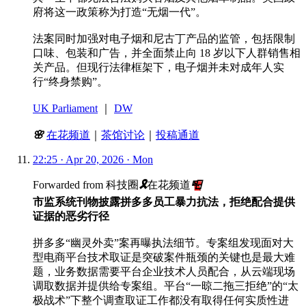
府将这一政策称为打造“无烟一代”。
法案同时加强对电子烟和尼古丁产品的监管，包括限制
口味、包装和广告，并全面禁止向 18 岁以下人群销售相
关产品。但现行法律框架下，电子烟并未对成年人实
行“终身禁购”。
UK Parliament
｜
DW
🌸
在花频道
｜
茶馆讨论
｜
投稿通道
22:25 · Apr 20, 2026 · Mon
Forwarded from
科技圈
🎗
在花频道
📮
市监系统刊物披露拼多多员工暴力抗法，拒绝配合提供
证据的恶劣行径
拼多多“幽灵外卖”案再曝执法细节。专案组发现面对大
型电商平台技术取证是突破案件瓶颈的关键也是最大难
题，业务数据需要平台企业技术人员配合，从云端现场
调取数据并提供给专案组。平台“一晾二拖三拒绝”的“太
极战术”下整个调查取证工作都没有取得任何实质性进