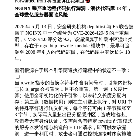
Forwarded from
科技圈
🎗
在花频道
📮
NGINX 曝严重远程代码执行漏洞，潜伏代码库 18 年，
全球数亿服务器面临风险
2026 年 5 月 13 日，安全研究机构 depthfirst 与 F5 联合披
露了 NGINX 中一个编号为 CVE-2026-42945 的严重漏
洞，CVSS v4.0 评分达 9.2。该漏洞属于堆缓冲区溢出类
型，存在于 ngx_http_rewrite_module 模块中，最早可追
溯至 2008 年引入的代码逻辑，在代码库中潜伏长达 18
年。
漏洞根源在于脚本引擎两遍执行流程中的状态不一致：
当 rewrite 指令的替换字符串中含有问号时，引擎内部标
志位 is_args 会被置为 1 且不会重置。第一遍（长度计
算）使用全零初始化的子引擎，以未转义长度分配内
存；第二遍（数据拷贝）则在主引擎上执行，对 URI 中
的特殊字符进行转义扩展，每个字符可由 1 字节膨胀至
3 字节，实际写入量超出已分配缓冲区，造成堆溢出。
攻击者无需身份认证，仅需向含有特定 rewrite 配置模式
的服务器发送精心构造的 HTTP 请求，即可触发该漏
洞。进一步利用时，攻击者可通过控制连接时序实施堆