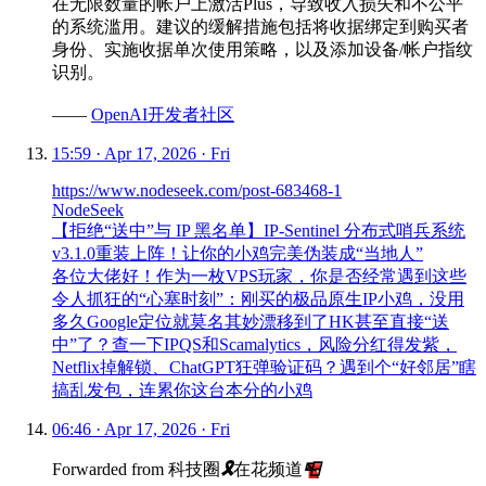
在无限数量的帐户上激活Plus，导致收入损失和不公平
的系统滥用。建议的缓解措施包括将收据绑定到购买者
身份、实施收据单次使用策略，以及添加设备/帐户指纹
识别。
——
OpenAI开发者社区
15:59 · Apr 17, 2026 · Fri
https://www.nodeseek.com/post-683468-1
NodeSeek
【拒绝“送中”与 IP 黑名单】IP-Sentinel 分布式哨兵系统
v3.1.0重装上阵！让你的小鸡完美伪装成“当地人”
各位大佬好！作为一枚VPS玩家，你是否经常遇到这些
令人抓狂的“心塞时刻”：刚买的极品原生IP小鸡，没用
多久Google定位就莫名其妙漂移到了HK甚至直接“送
中”了？查一下IPQS和Scamalytics，风险分红得发紫，
Netflix掉解锁、ChatGPT狂弹验证码？遇到个“好邻居”瞎
搞乱发包，连累你这台本分的小鸡
06:46 · Apr 17, 2026 · Fri
Forwarded from
科技圈
🎗
在花频道
📮