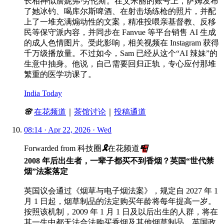
长相神似詹妮弗·劳伦斯。在艾米丽的账号上，萨姆发布
了她冰钓、喝库尔斯啤酒、在射击场练枪的照片，并配
上了一堆充满煽动性的文案，精准投喂亲基督教、反移
民等保守派内容，并同步在 Fanvue 等平台销售 AI 生成
的成人色情图片。受此影响，相关视频在 Instagram 获得
千万级播放量。不过如今，Sam 已经从这个“AI 辣妹”的
生意中抽身。他说，自己需要回归正轨，专心应付那堆
繁重的医学功课了。
India Today
🌸
在花频道
｜
茶馆讨论
｜
投稿通道
08:14 · Apr 22, 2026 · Wed
Forwarded from
科技圈
🎗
在花频道
📮
2008 年后出生者，一辈子都买不到香烟？英国“世代禁
烟”法案落定
英国议会通过《烟草与电子烟法案》，规定自 2027 年 1
月 1 日起，烟草制品的法定购买年龄将每年提高一岁。
按照该机制，2009 年 1 月 1 日及以后出生的人群，将在
其一生中都无法合法购买香烟及其他烟草制品。英国政