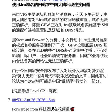
使用.icu域名的网站在中国大陆出现连接问题
来自VPS主要论坛和群组的消息称，今天下午开始，中
国大陆所有对*.icu域名网站的访问均被重置，域名无法
正确解析。怀疑 GFW 正在对.icu顶级域名实施基于 SNI
的通配符连接重置以及泛域名 DNS 污染。
据Store and Forward的分析，本次行动中.icu注册局自身
的权威名称服务器受到了干扰，GFW投毒底层 DNS 基
础设施，会在TLD的整个DNS基础设施中传播，不仅会
影响目标用户，还会影响缓存服务器，因此它会导致境
内合法备案的网站也无法正确解析。
由于今日国家安全部发布了反对境外反华敌对势力渲
染“努力无用”“奋斗吃亏”等消极观念的文章，因此有讨
论认为本次封锁可能是中国“反躺平”行动的一部分。
[消息等级 Level C2 · 简要]
08:53 · Apr 26, 2026 · Sun
Forwarded from
科技圈
🎗
在花频道
📮