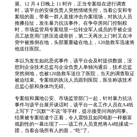
展。12 月 4 日晚上 11 时许，正当专案组在进行调查
时，该平台的安保负责人突然情绪失控，当着公安和专
案组的面，带着一群人直接冲击办案现场，对执法人员
推搡拉扯，发生暴力抗法事件。在争夺房间门控制权
时，市场监管局专案组里一位转业军人成员的手被企业
员工故意用门挤压造成骨折，第二天再次上门时又在冲
突中被推倒在地，头部重重磕在地上，120急救车迅速将
他送往医院。
本以为发生如此恶劣事件，该平台会及时提供数据，没
想到企业技术总监与企业负责人单独沟通后，技术总监
突然倒地，也被120急救车送往了医院，当天的调查取证
被迫结束。专案组的执法人员跟到医院，医生称该技术
总监心脏和身体均无碍。
专案组和属地公安、市场监管部门一起，针对暴力抗法
事件与该平台展开谈话时，该平台一名工作人员在A4纸
上写下了“沉默”“不说”等字样，提示接受问询的同事。
结果被专案组逮个正着，令人震惊且如同电影一样极富
戏剧性的一幕出现了——该工作人员竟然将A4纸揉成一
团，当着会场所有人的面，“吃”了。