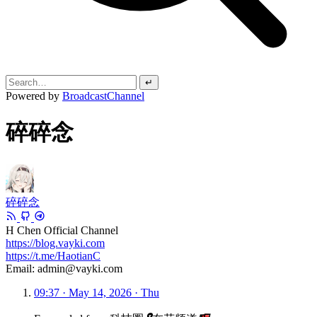
↵
Powered by
BroadcastChannel
碎碎念
碎碎念
H Chen Official Channel
https://blog.vayki.com
https://t.me/HaotianC
Email: admin@vayki.com
09:37 · May 14, 2026 · Thu