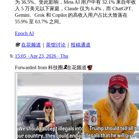
为 36.5%。受此影响，Meta AI 用户中有 32.1% 来自年收
入 5 万美元以下家庭，Claude 仅为 6.4%，而 ChatGPT、
Gemini、Grok 和 Copilot 的高收入用户占比大致落在
55.9% 至 63.7% 之间。
Epoch AI
🌸
在花频道
｜
茶馆讨论
｜
投稿通道
15:05 · Apr 23, 2026 · Thu
Forwarded from
科技圈
🎗
在花频道
📮