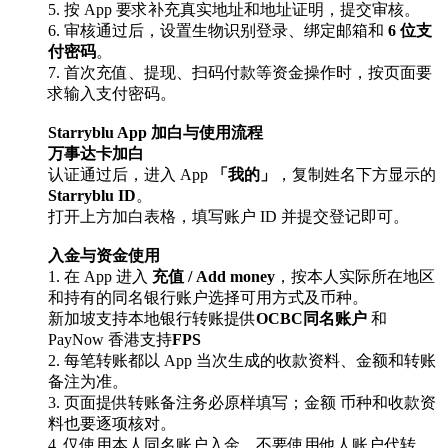
5. 按 App 要求补充真实地址和地址证明，提交审核。
6. 审核通过后，设置生物识别登录、绑定邮箱和
6 位支
付密码
。
7. 首次充值、提现、扫码付款等资金操作时，按页面要
求输入支付密码。
Starryblu App 加白与使用流程
万事达卡加白
认证通过后，进入 App
「我的」
，复制姓名下方显示的
Starryblu ID
。
打开上方加白表格，填写账户 ID 并提交登记即可。
入金与资金使用
1. 在 App 进入
充值 / Add money
，按本人实际所在地区
和持有的同名银行账户选择可用方式及币种。
新加坡支持本地银行转账提供
OCBC同名账户
和
PayNow 香港支持
FPS
2. 每笔转账都以 App 当次生成的收款资料、金额和转账
备注为准。
3. 页面提供转账备注务必原样填写；金额 币种和收款资
料也要逐项核对。
4. 仅使用本人同名账户入金，不要使用他人账户代转。