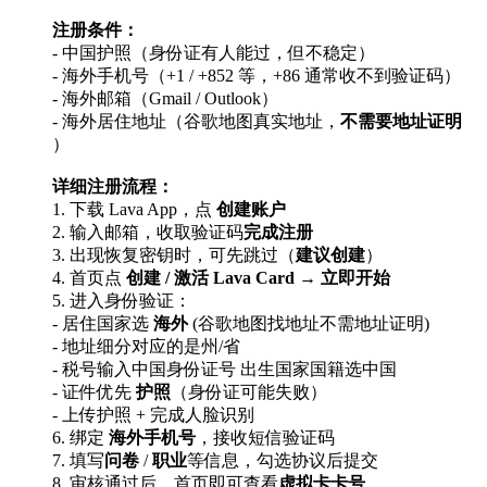
注册条件：
- 中国护照（身份证有人能过，但不稳定）
- 海外手机号（+1 / +852 等，+86 通常收不到验证码）
- 海外邮箱（Gmail / Outlook）
- 海外居住地址（谷歌地图真实地址，​
不需要地址证明
）
详细注册流程：
1. 下载 Lava App，点
创建账户
2. 输入邮箱，收取验证码
完成注册
3. 出现恢复密钥时，可先跳过（
建议创建
）
4. 首页点
创建 / 激活 Lava Card → 立即开始
5. 进入身份验证：
- 居住国家选
海外
(谷歌地图找地址不需地址证明)
- 地址细分对应的是州/省
- 税号输入中国身份证号 出生国家国籍选中国
- 证件优先 ​
护照
​（身份证可能失败）
- 上传护照 + 完成人脸识别
6. 绑定 ​
海外手机号
​，接收短信验证码
7. 填写
问卷
/
职业
等信息，勾选协议后提交
8. 审核通过后，首页即可查看
虚拟卡卡号