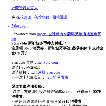
鸿蒙智行发言人
🌸
在花频道
·
茶馆水群
·
投稿通道
5 days ago
Forwarded from
Impart_全球稀有奇葩罕见整活地区点亮
ing
Starryblu 新加坡多币种支付账户
注册领 S$70 消费券 + 新加坡万事达 虚拟/实体卡 支持全
套CN开户
Starryblu 官网：
starryblu.com
邀请码：
MWZK01X
邀请链接：
点击注册 Starryblu
万事达卡加白登记：
点击填写表格
渠道专属注册奖励：
-通过上方邀请链接注册并完成认证，可获得每月
S$70
消费券
。
不使用频道邀请码注册 每月仅
S$10 消费券