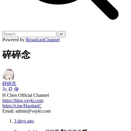
↵
Powered by
BroadcastChannel
碎碎念
碎碎念
H Chen Official Channel
https://blog.vayki.com
https://t.me/HaotianC
Email: admin@vayki.com
3 days ago