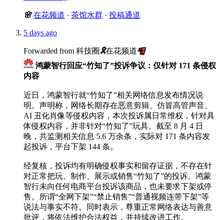
🌸
在花频道
·
茶馆水群
·
投稿通道
5 days ago
Forwarded from
科技圈
🎗
在花频道
📮
鸿蒙智行回应“竹知了”投诉争议：仅针对 171 条侵权
内容
近日，鸿蒙智行就“竹知了”相关网络信息发布情况说
明。声明称，网络长期存在恶意剪辑、仿冒高管声音、
AI 丑化肖像等侵权内容，本次投诉属日常维权，针对具
体侵权内容，并非针对“竹知了”玩具。截至 8 月 4 日
晚，共监测相关信息 5.6 万余条，实际对 171 条内容发
起投诉，平台下架 144 条。
经复核，投诉均有明确侵权事实和留存证据，不存在针
对正常把玩、制作、展示或销售“竹知了”的投诉。鸿蒙
智行未向任何电商平台投诉该商品，也未要求下架或停
售。所谓“全网下架”“禁止销售”“普通视频连带下架”等
说法与事实不符。同时表示，尊重正常网络表达与善意
批评，将依法维护合法权益，并持续改进工作。