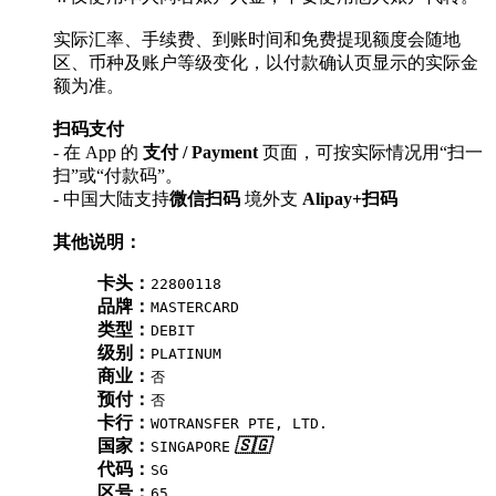
实际汇率、手续费、到账时间和免费提现额度会随地
区、币种及账户等级变化，以付款确认页显示的实际金
额为准。
扫码支付
- 在 App 的
支付 / Payment
页面，可按实际情况用“扫一
扫”或“付款码”。
- 中国大陆支持
微信扫码
境外支
Alipay+扫码
其他说明：
卡头：
22800118
品牌：
MASTERCARD
类型：
DEBIT
级别：
PLATINUM
商业：
否
预付：
否
卡行：
WOTRANSFER PTE, LTD.
国家：
🇸🇬
SINGAPORE
代码：
SG
区号：
65