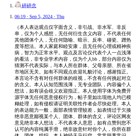
碎碎念
06:19 · Sep 5, 2024 · Thu
（本人表达观点仅字面含义，非引战、非水军、非反
串，仅为个人感想，无任何衍生含义内容，不代表任何
其他团体个人，无任何隐喻、暗示、反串、碰瓷、蹭热
度等想法。本人家庭和睦安康，且无任何心理或精神疾
病，智力为正常水平。观点及言论仅代表个人一点浅薄
的看法，非专业学术内容，仅为个人bb，部分内容仅为
猜测不代表实际，与本人所在群体、父母亲朋、所在省
市地区无关。如有不同观点欢迎礼貌讨论，感谢指正。
本言论不含有对任何群体的歧视，不含有任何挑起对立
的含义。本人认知范围浅薄，无专业团队，内容偏个人
想法，如有误会歧义欢迎指正。本人使用字体为免费开
源宇体无任何恶意侵权行为，帖子里如出现他人均已模
糊处理，如有侵权请证明关联性作者会尽快处理。本人
的表达能力一般，面部表情管理较差，如表情过于欠揍
绝非恶意鄙视某个人、团体、群体的含义，评论区网友
意见绝非本人想法，不代表本人意思，如有点赞到您不
认可的内容纯属手滑，绝非故意针对你个人，你所在群
体、团体、组织。本人神经天马行空，常常脱离常识，