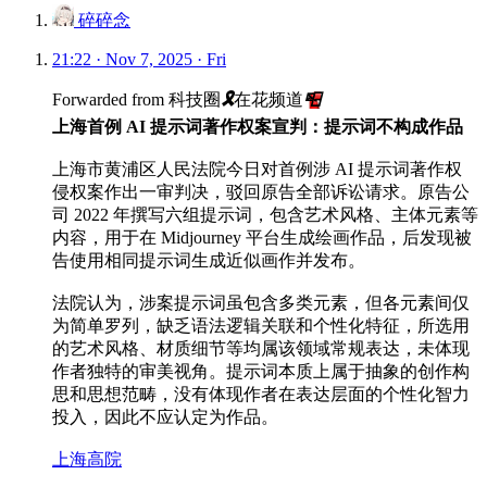
碎碎念
21:22 · Nov 7, 2025 · Fri
Forwarded from
科技圈
🎗
在花频道
📮
上海首例 AI 提示词著作权案宣判：提示词不构成作品
上海市黄浦区人民法院今日对首例涉 AI 提示词著作权
侵权案作出一审判决，驳回原告全部诉讼请求。原告公
司 2022 年撰写六组提示词，包含艺术风格、主体元素等
内容，用于在 Midjourney 平台生成绘画作品，后发现被
告使用相同提示词生成近似画作并发布。
法院认为，涉案提示词虽包含多类元素，但各元素间仅
为简单罗列，缺乏语法逻辑关联和个性化特征，所选用
的艺术风格、材质细节等均属该领域常规表达，未体现
作者独特的审美视角。提示词本质上属于抽象的创作构
思和思想范畴，没有体现作者在表达层面的个性化智力
投入，因此不应认定为作品。
上海高院