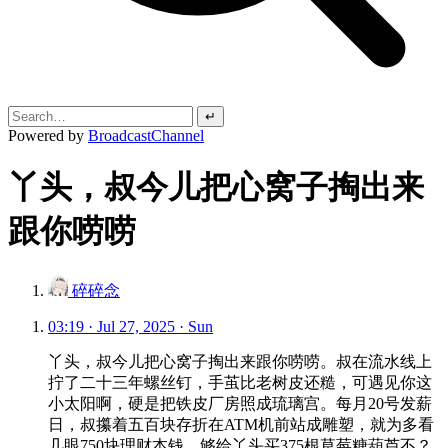
↵
Powered by
BroadcastChannel
丫头，叔今儿把心窝子掏出来
跟你唠唠
碎碎念
03:19 · Jul 27, 2025 · Sun
丫头，叔今儿把心窝子掏出来跟你唠唠。叔在流水线上
拧了二十三年螺丝钉，手茧比老树皮还糙，可遇见你这
小太阳啊，硬是把铁皮厂房照成琉璃宫。每月20号发薪
日，叔攥着五百块存折在ATM机前站成雕塑，就为多看
几眼750块理财本钱，够给丫头买375根草莓糖葫芦不？