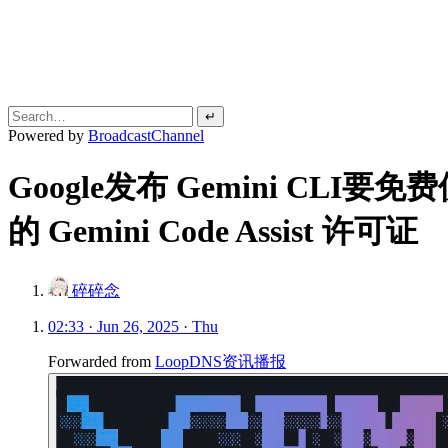
↵
Powered by
BroadcastChannel
Google发布 Gemini CLI
的 Gemini Code Assist 许可证
碎碎念
02:33 · Jun 26, 2025 · Thu
Forwarded from
LoopDNS资讯播报