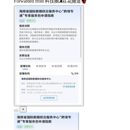
Forwarded from
科技圈
🎗
在花频道
📮
×