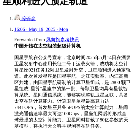
星顺利进入预定轨道
碎碎念
16:06 · May 19, 2025 · Mon
Forwarded from
风向旗参考快讯
中国开始在太空组装超级计算机
国星宇航在公众号宣布，北京时间2025年5月14日在酒泉
卫星发射中心使用长征二号丁运载火箭，成功将太空计
算星座021任务12颗卫星发射升空，卫星顺利进入预定轨
道。此次首发星座是国星宇航、之江实验室、内江高新
区共建，由国星宇航研制的计算卫星组成，是 2800 颗卫
星组成“星算”星座中的第一批。每颗卫星均具有星载智
算系统、星间通信系统，能够实现整轨卫星互联，具备
太空在轨计算能力。计算卫星单星最高算力达
744TOPS，首发星座具备5POPS的太空计算能力，星间
激光通信速率最大可达100Gbps，星座组网后将形成全
球最强的太空计算能力。卫星同时搭载了80亿参数的天
基模型，将执行天文科学观测等在轨任务。