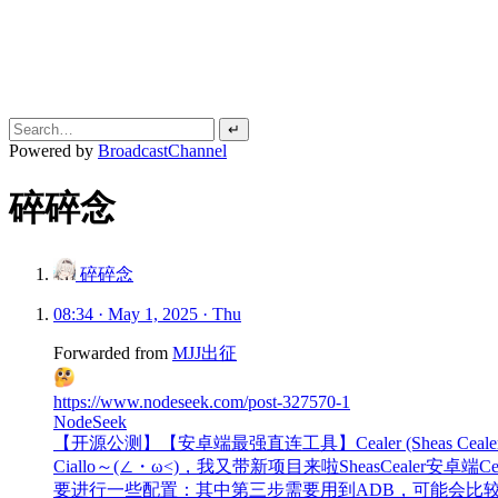
↵
Powered by
BroadcastChannel
碎碎念
碎碎念
08:34 · May 1, 2025 · Thu
Forwarded from
MJJ出征
https://www.nodeseek.com/post-327570-1
NodeSeek
【开源公测】【安卓端最强直连工具】Cealer (Sheas Ceal
Ciallo～(∠・ω<)，我又带新项目来啦SheasCeal
要进行一些配置：其中第三步需要用到ADB，可能会比较困