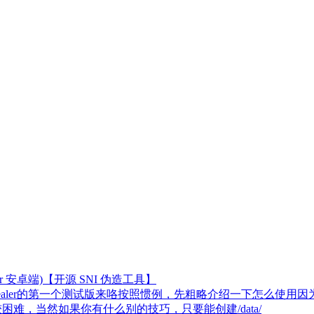
er 安卓端)【开源 SNI 伪造工具】
er安卓端Cealer的第一个测试版来咯按照惯例，先粗略介绍一下怎么使用
难，当然如果你有什么别的技巧，只要能创建/data/