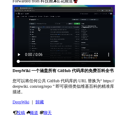
Forwarded from
科技圈
🎗
在花频道
📮
DeepWiki 一个涵盖所有 GitHub 代码库的免费百科全书
您可以将任何公共 GitHub 代码库的 URL 替换为“ https://
deepwiki. com/org/repo ” 即可获得类似维基百科的精准库
描述。
DeepWiki
｜
歸藏
📮
投稿
☘️
频道
🌸
聊天