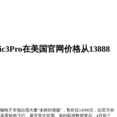
3Pro在美国官网价格从13888
约曼哈顿电子市场出现大量“未拆封港版"，售价仅14500元，比官方价
o，以50米高度贴地飞行，避开雷达监测。洛杉矶港数据显示，4月前三