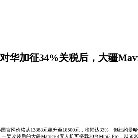
华加征34%关税后，大疆Mavic
在美国官网价格从13888元飙升至18500元，涨幅达33%。但纽
架改装后的大疆Matrice 4无人机可搭载30台Mini3 Pr