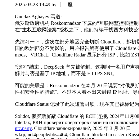
2025-03-23 19:49 by 十二魔
Gundaz Aghayev 写道:
俄罗斯政府机构 Roskomnadzor 下属的“互联网监控和控制中心” 
在“主权互联网法案”授权之下，他们持续干扰西方科技公司在俄运作，
先演习一下，这次在部分地区完全切断 Cloudflare
国的欧洲部分不受影响。用户报告所有使用了 Cloudflare CD
mods、VRChat。Cloudflare Radar 显示部分 ISP，比
“演习”结束，DeepSeek 率先被解封。这期间一名用户声
解封与否是基于 IP 地址，而不是 HTTPS SNI。
可能的关联是：Roskomnadzor 在本月 20 日
性和安全性的措施”。不过本人看不出来封锁 IP 地址、导致俄
Cloudflare Status 记录了此次短暂封锁，现在其已被标记
Solidot, 俄罗斯屏蔽 Cloudflare 的 ECH 连接, 2024年11月0
Interfax, РКН проверит операторов связи на использовани
ntc.party
, Cloudflare заблокировали?, 2025 年 3 月 20 日
wkrp, net4people/bbs#464, Cloudflare blocked in eastern Russ