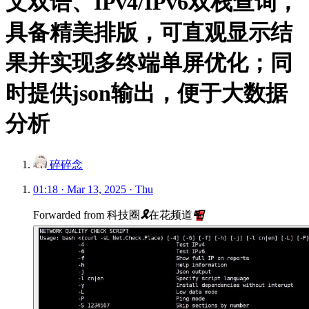
文双语、IPv4/IPv6双栈查询，
具备精美排版，可直观显示结
果并实现多终端单屏优化；同
时提供json输出，便于大数据
分析
碎碎念
01:18 · Mar 13, 2025 · Thu
Forwarded from
科技圈
🎗
在花频道
📮