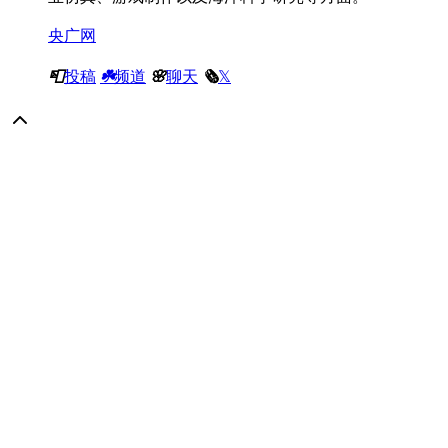
央广网
📮
投稿
☘️
频道
🌸
聊天
🗞
️𝕏