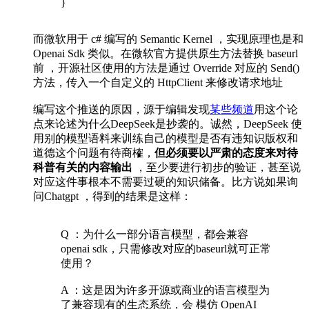
}
而微软用于 c# 编写的 Semantic Kernel ，实现原理也是和
Openai Sdk 类似。在微软官方提供原生方法替换 baseurl
前 ，开源社区使用的方法是通过 Override 对应的 Send()
方法，传入一个自定义的 HttpClient 来修改请求地址
编写这个推送的原因，源于编辑发现
某些频道
用这个论
点来论述为什么DeepSeek是抄袭的。诚然，DeepSeek 使
用别的模型语料来训练自己的模型是否有违知识版权和
道德这个问题有待商榷，
但必须要以严肃的态度来对待
科普有关的内容输出
，至少要进行初步的验证，甚至说
对应这件事根本不需要过硬的知识储备。比方说如果询
问Chatgpt ，得到的结果是这样：
Q ：为什么一部分语言模型，都会兼容
openai sdk，只需修改对应的baseurl就可正常
使用？
A ：这是因为许多开源或商业的语言模型为
了兼容现有的生态系统，会 模仿 OpenAI