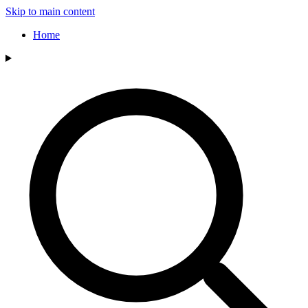
Skip to main content
Home