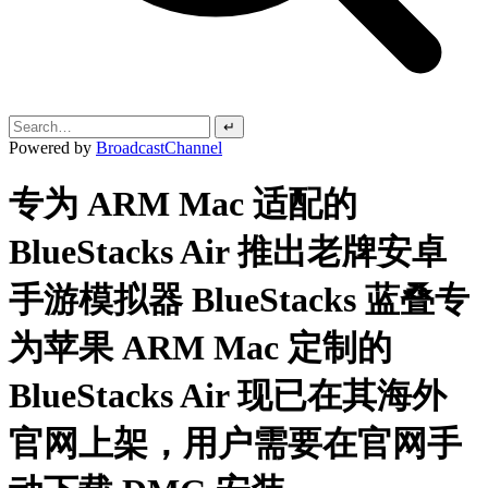
↵
Powered by
BroadcastChannel
专为 ARM Mac 适配的
BlueStacks Air 推出老牌安卓
手游模拟器 BlueStacks 蓝叠专
为苹果 ARM Mac 定制的
BlueStacks Air 现已在其海外
官网上架，用户需要在官网手