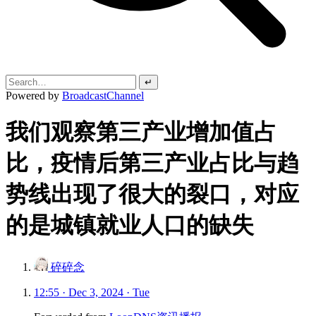
↵
Powered by
BroadcastChannel
我们观察第三产业增加值占
比，疫情后第三产业占比与趋
势线出现了很大的裂口，对应
的是城镇就业人口的缺失
碎碎念
12:55 · Dec 3, 2024 · Tue