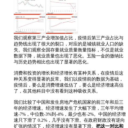
我们观察第三产业增加值占比，疫情后第三产业占比与
趋势线出现了很大的裂口，对应的是城镇就业人口的缺
失。我们观察全国存量就业质量衡量指标，不仅是就业
数据下降，就业质量也出现了恶化。五险一金的缴纳比
与历史趋势相比也出现了显著的恶化。
消费和投资的增长和经济增长有某种关系，在疫情后这
种关系变得显著的反常。我们以疫情前的数据为基础，
疫情后，要么是消费增速低估了，要么是经济增速高估
了，在其他科目中没有看到这种吸收关系。
我们比较了中国和发生房地产危机国家的前三年和后三
年的经济增速。经济增速发生了大幅下滑，三年平均增
速-7%，中位数-3%到-4%，最少也有-2%。中国的经济增
速只下滑了 0.2%，几乎没有下滑。在政府财政没有逆向
扩张的情况下，经济增速没有显著下滑。
把这一对比和