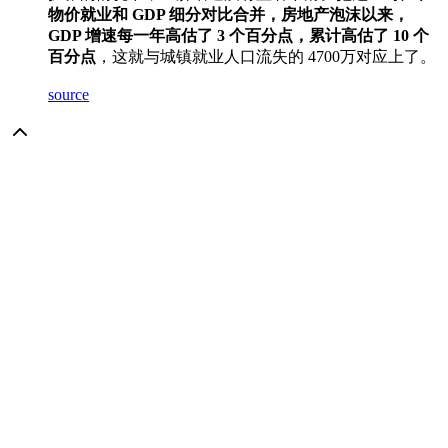
物价就业和 GDP 细分对比合并，房地产泡沫以来，
GDP 增速每一年高估了 3 个百分点，累计高估了 10 个
百分点
，这就与城镇就业人口流失的 4700万对应上了。
source