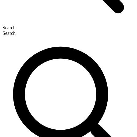
Search
Search