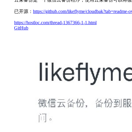
已开源：
https://github.com/likeflyme/cloudbak?tab=readme-ov
https://hostloc.com/thread-1367366-1-1.html
GitHub