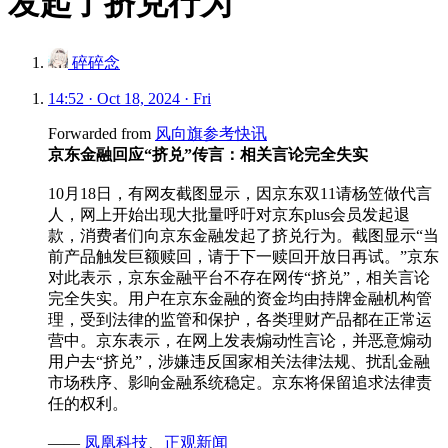
发起了挤兑行为
碎碎念
14:52 · Oct 18, 2024 · Fri
Forwarded from
风向旗参考快讯
京东金融回应“挤兑”传言：相关言论完全失实
10月18日，有网友截图显示，因京东双11请杨笠做代言
人，网上开始出现大批量呼吁对京东plus会员发起退
款，消费者们向京东金融发起了挤兑行为。截图显示“当
前产品触发巨额赎回，请于下一赎回开放日再试。”京东
对此表示，京东金融平台不存在网传“挤兑”，相关言论
完全失实。用户在京东金融的资金均由持牌金融机构管
理，受到法律的监管和保护，各类理财产品都在正常运
营中。京东表示，在网上发表煽动性言论，并恶意煽动
用户去“挤兑”，涉嫌违反国家相关法律法规、扰乱金融
市场秩序、影响金融系统稳定。京东将保留追求法律责
任的权利。
——
凤凰科技
、
正观新闻